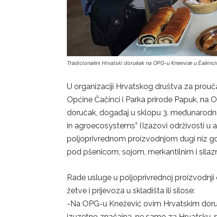
Tradicionaèni Hrvatski doruèak na OPG-u Kneeviæ u Èaèinc
U organizaciji Hrvatskog društva za prouč
Općine Čačinci i Parka prirode Papuk, na 
doručak, događaj u sklopu 3. međunarodne
in agroecosystems” (Izazovi održivosti u 
poljoprivrednom proizvodnjom dugi niz god
pod pšenicom, sojom, merkantilnim i sila
Rade usluge u poljoprivrednoj proizvodnji 
žetve i prijevoza u skladišta ili silose:
-Na OPG-u Knežević ovim Hrvatskim doruč
izuzetno značajna, ne samo za Hrvatsku, ne