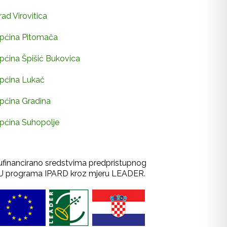
rad Virovitica
pćina Pitomača
pćina Špišić Bukovica
pćina Lukač
pćina Gradina
pćina Suhopolje
ufinancirano sredstvima predpristupnog
U programa IPARD kroz mjeru LEADER.