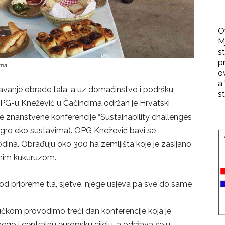
O
M
st
p
ima
o
a 
avanje obrade tala, a uz domaćinstvo i podršku
st
OPG-u Knežević u Čačincima održan je Hrvatski
 znanstvene konferencije “Sustainability challenges
agro eko sustavima). OPG Knežević bavi se
ina. Obrađuju oko 300 ha zemljišta koje je zasijano
znim kukuruzom.
od pripreme tla, sjetve, njege usjeva pa sve do same
kom provodimo treći dan konferencije koja je
go i centralnu europsku cijelu, a održava se u