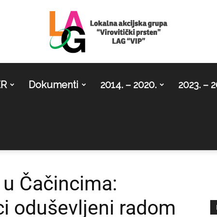
ER
Dokumenti
2014. – 2020.
2023. – 2
LAG
Virovitički
 u Čačincima:
ci oduševljeni radom
prsten