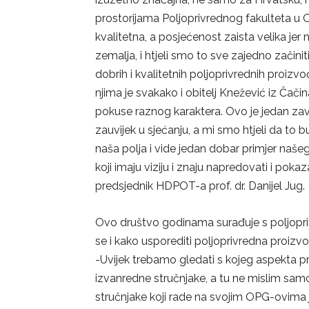
prostorijama Poljoprivrednog fakulteta u O
kvalitetna, a posjećenost zaista velika jer 
zemalja, i htjeli smo to sve zajedno začini
dobrih i kvalitetnih poljoprivrednih proizvo
njima je svakako i obitelj Knežević iz Ča
pokuse raznog karaktera. Ovo je jedan zavr
zauvijek u sjećanju, a mi smo htjeli da to
naša polja i vide jedan dobar primjer naše
koji imaju viziju i znaju napredovati i pok
predsjednik HDPOT-a prof. dr. Danijel Jug.
Ovo društvo godinama surađuje s poljoprivr
se i kako usporediti poljoprivredna proizvod
-Uvijek trebamo gledati s kojeg aspekta p
izvanredne stručnjake, a tu ne mislim samo
stručnjake koji rade na svojim OPG-ovima jer