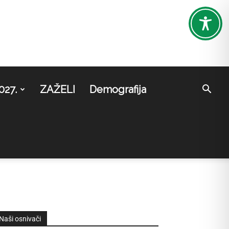
027.
ZAŽELI
Demografija
Naši osnivači