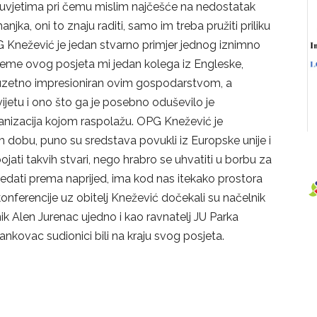
i uvjetima pri čemu mislim najčešće na nedostatak
njka, oni to znaju raditi, samo im treba pružiti priliku
 Knežević je jedan stvarno primjer jednog iznimno
jeme ovog posjeta mi jedan kolega iz Engleske,
izuzetno impresioniran ovim gospodarstvom, a
vijetu i ono što ga je posebno oduševilo je
nizacija kojom raspolažu. OPG Knežević je
dobu, puno su sredstava povukli iz Europske unije i
ojati takvih stvari, nego hrabro se uhvatiti u borbu za
gledati prema naprijed, ima kod nas itekako prostora
konferencije uz obitelj Knežević dočekali su načelnik
ik Alen Jurenac ujedno i kao ravnatelj JU Parka
ankovac sudionici bili na kraju svog posjeta.