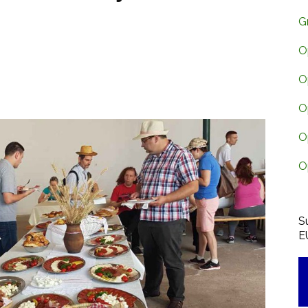
G
O
O
O
O
O
S
E