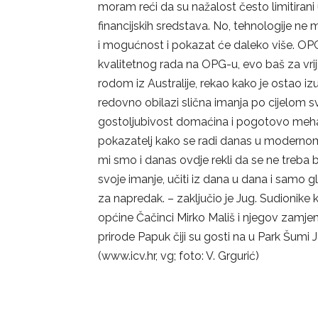
moram reći da su nažalost često limitiran
financijskih sredstava. No, tehnologije ne ma
i mogućnost i pokazat će daleko više. OPG
kvalitetnog rada na OPG-u, evo baš za vri
rodom iz Australije, rekao kako je ostao 
redovno obilazi slična imanja po cijelom s
gostoljubivost domaćina i pogotovo meha
pokazatelj kako se radi danas u modernom 
mi smo i danas ovdje rekli da se ne treba b
svoje imanje, učiti iz dana u dana i samo 
za napredak. – zaključio je Jug. Sudionike 
općine Čačinci Mirko Mališ i njegov zamjen
prirode Papuk čiji su gosti na u Park Šumi J
(www.icv.hr, vg; foto: V. Grgurić)