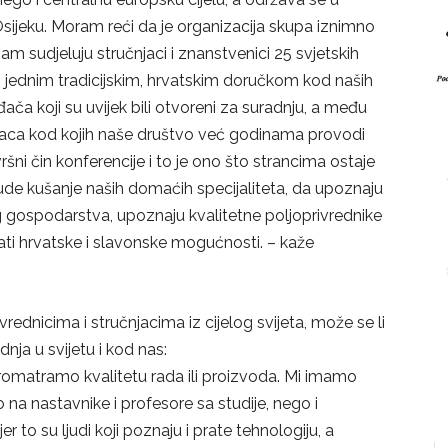
sijeku. Moram reći da je organizacija skupa iznimno
nam sudjeluju stručnjaci i znanstvenici 25 svjetskih
ti jednim tradicijskim, hrvatskim doručkom kod naših
đača koji su uvijek bili otvoreni za suradnju, a među
činaca kod kojih naše društvo već godinama provodi
šni čin konferencije i to je ono što strancima ostaje
 bude kušanje naših domaćih specijaliteta, da upoznaju
g gospodarstva, upoznaju kvalitetne poljoprivrednike
azati hrvatske i slavonske mogućnosti. – kaže
ednicima i stručnjacima iz cijelog svijeta, može se li
nja u svijetu i kod nas:
romatramo kvalitetu rada ili proizvoda. Mi imamo
 na nastavnike i profesore sa studije, nego i
 to su ljudi koji poznaju i prate tehnologiju, a