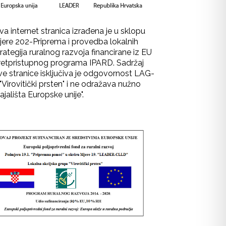
va internet stranica izrađena je u sklopu
jere 202-Priprema i provedba lokalnih
rategija ruralnog razvoja financirane iz EU
retpristupnog programa IPARD. Sadržaj
ve stranice isključiva je odgovornost LAG-
"Virovitički prsten" i ne odražava nužno
ajališta Europske unije".