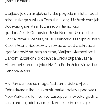
„zemlji klokana“.
U srijedu je ovu uspješnu tvrtku posjetio ministar rada i
mirovinskoga sustava Tomislav Ćorić. Uz širok osmijeh,
dočekao ga je vlasnik, Daniel Smiljanić, kao i
gradonačelnik Orahovice Josip Nemec. Uz ministra
Čorića, između ostalih, bili su i saborski zastupnici Josip
Đakić i Vesna Bedeković, virovitičko-podravski župan
Igor Andrović sa zamjenicima, Marijom Klementom i
Darkom Žužakom, pročelnica Ureda župana Jasna
Abramović, predstojnica HZZ-a Podružnice Virovitica
Lahorka Weiss…
A u Pan parketu se mogu čuti samo dobre vijesti.
Odnedavno njihov slavonski parket pokriva podove u
New Yorku, a u Kini su već zastupljeni nekoliko godina.
U najmnogoljudniju zemlju, izvoze sedminu svoje