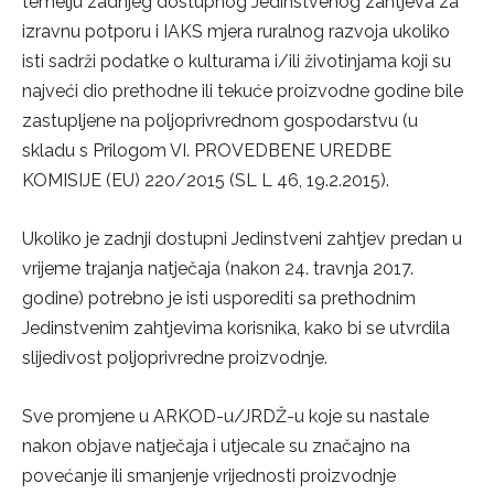
temelju zadnjeg dostupnog Jedinstvenog zahtjeva za
izravnu potporu i IAKS mjera ruralnog razvoja ukoliko
isti sadrži podatke o kulturama i/ili životinjama koji su
najveći dio prethodne ili tekuće proizvodne godine bile
zastupljene na poljoprivrednom gospodarstvu (u
skladu s Prilogom VI. PROVEDBENE UREDBE
KOMISIJE (EU) 220/2015 (SL L 46, 19.2.2015).
Ukoliko je zadnji dostupni Jedinstveni zahtjev predan u
vrijeme trajanja natječaja (nakon 24. travnja 2017.
godine) potrebno je isti usporediti sa prethodnim
Jedinstvenim zahtjevima korisnika, kako bi se utvrdila
slijedivost poljoprivredne proizvodnje.
Sve promjene u ARKOD-u/JRDŽ-u koje su nastale
nakon objave natječaja i utjecale su značajno na
povećanje ili smanjenje vrijednosti proizvodnje