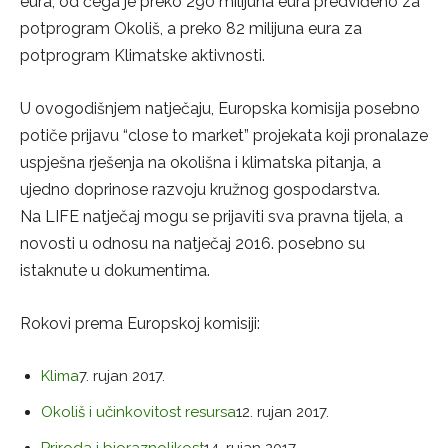
eura, od čega je preko 290 milijuna eura predviđeno za
potprogram Okoliš, a preko 82 milijuna eura za
potprogram Klimatske aktivnosti.
U ovogodišnjem natječaju, Europska komisija posebno
potiče prijavu “close to market” projekata koji pronalaze
uspješna rješenja na okolišna i klimatska pitanja, a
ujedno doprinose razvoju kružnog gospodarstva.
Na LIFE natječaj mogu se prijaviti sva pravna tijela, a
novosti u odnosu na natječaj 2016. posebno su
istaknute u dokumentima.
Rokovi prema Europskoj komisiji:
Klima
7. rujan 2017.
Okoliš i učinkovitost resursa
12. rujan 2017.
Priroda i bioraznolikost
14. rujan 2017.