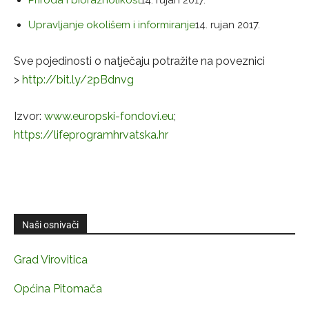
Upravljanje okolišem i informiranje
14. rujan 2017.
Sve pojedinosti o natječaju potražite na poveznici
>
http://bit.ly/2pBdnvg
Izvor:
www.europski-fondovi.eu
;
https://lifeprogramhrvatska.hr
Naši osnivači
Grad Virovitica
Općina Pitomača