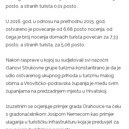
posto, a stranih turista 0,01 posto .
U 2016. god. u odnosu na prethodnu 2015. god.
ostvareno je povećanje od 6,68 posto noćenja, od
čega je broj noćenja domaćih turista povećan za 7,33
posto, a stranih turista, za 5,06 posto.
Nakon rasprave u kojoj su sudjelovali svi nazočni
članovi Strukovne grupe turizma konstantirano je da je
udio ostvarenog ukupnog prihoda u turizmu malog
obima a Virovitičko-podravska županija je među svim
županijama na predzadnjem mjestu u Hrvatskoj.
Izuzetnim se ocjenjuje primjer grada Orahovice na čelu
s gradonačelnikom Josipom Nemecom kao primjer
ulaganja u turističku infrastrukturu koja je preduvjet za