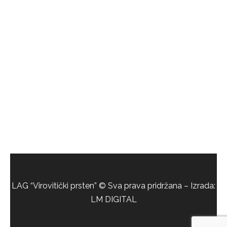
LAG “Virovitički prsten” © Sva prava pridržana – Izrada:
LM DIGITAL