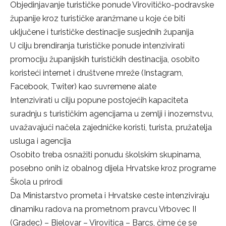
Objedinjavanje turističke ponude Virovitičko-podravske
županije kroz turističke aranžmane u koje će biti
uključene i turističke destinacije susjednih županija
U cilju brendiranja turističke ponude intenzivirati
promociju županijskih turističkih destinacija, osobito
koristeći internet i društvene mreže (Instagram,
Facebook, Twiter) kao suvremene alate
Intenzivirati u cilju popune postojećih kapaciteta
suradnju s turističkim agencijama u zemlji i inozemstvu,
uvažavajući načela zajedničke koristi, turista, pružatelja
usluga i agencija
Osobito treba osnažiti ponudu školskim skupinama,
posebno onih iz obalnog dijela Hrvatske kroz programe
Škola u prirodi
Da Ministarstvo prometa i Hrvatske ceste intenziviraju
dinamiku radova na prometnom pravcu Vrbovec II
(Gradec) – Bjelovar – Virovitica – Barcs, čime će se