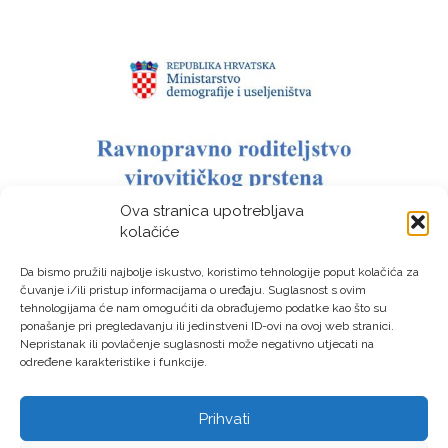
Ova stranica upotrebljava
kolačiće
Da bismo pružili najbolje iskustvo, koristimo tehnologije poput kolačića za
čuvanje i/ili pristup informacijama o uređaju. Suglasnost s ovim
tehnologijama će nam omogućiti da obrađujemo podatke kao što su
ponašanje pri pregledavanju ili jedinstveni ID-ovi na ovoj web stranici.
Nepristanak ili povlačenje suglasnosti može negativno utjecati na
određene karakteristike i funkcije.
Prihvati
LAG “Virovitički prsten” © Sva prava pridržana – Izrada: