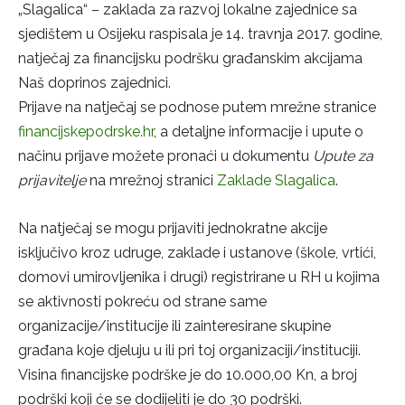
„Slagalica“ – zaklada za razvoj lokalne zajednice sa
sjedištem u Osijeku raspisala je 14. travnja 2017. godine,
natječaj za financijsku podršku građanskim akcijama
Naš doprinos zajednici.
Prijave na natječaj se podnose putem mrežne stranice
financijskepodrske.hr
, a detaljne informacije i upute o
načinu prijave možete pronaći u dokumentu
Upute za
prijavitelje
na mrežnoj stranici
Zaklade Slagalica
.
Na natječaj se mogu prijaviti jednokratne akcije
isključivo kroz udruge, zaklade i ustanove (škole, vrtići,
domovi umirovljenika i drugi) registrirane u RH u kojima
se aktivnosti pokreću od strane same
organizacije/institucije ili zainteresirane skupine
građana koje djeluju u ili pri toj organizaciji/instituciji.
Visina financijske podrške je do 10.000,00 Kn, a broj
podrški koji će se dodijeliti je do 30 podrški.