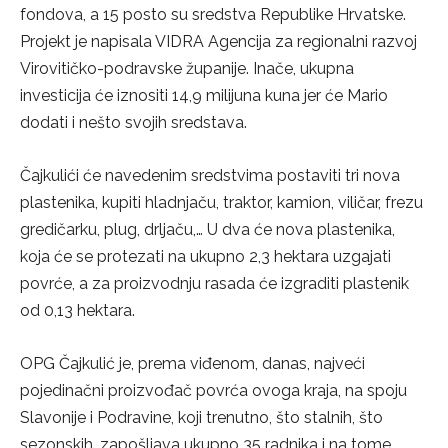
fondova, a 15 posto su sredstva Republike Hrvatske.
Projekt je napisala VIDRA Agencija za regionalni razvoj
Virovitičko-podravske županije. Inače, ukupna
investicija će iznositi 14,9 milijuna kuna jer će Mario
dodati i nešto svojih sredstava.
Čajkulići će navedenim sredstvima postaviti tri nova
plastenika, kupiti hladnjaču, traktor, kamion, viličar, frezu
gredičarku, plug, drljaču,… U dva će nova plastenika,
koja će se protezati na ukupno 2,3 hektara uzgajati
povrće, a za proizvodnju rasada će izgraditi plastenik
od 0,13 hektara.
OPG Čajkulić je, prema viđenom, danas, najveći
pojedinačni proizvođač povrća ovoga kraja, na spoju
Slavonije i Podravine, koji trenutno, što stalnih, što
sezonskih, zapošljava ukupno 35 radnika i na tome,