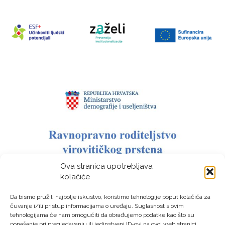
Ova stranica upotrebljava
kolačiće
Da bismo pružili najbolje iskustvo, koristimo tehnologije poput kolačića za
čuvanje i/ili pristup informacijama o uređaju. Suglasnost s ovim
tehnologijama će nam omogućiti da obrađujemo podatke kao što su
ponašanje pri pregledavanju ili jedinstveni ID-ovi na ovoj web stranici.