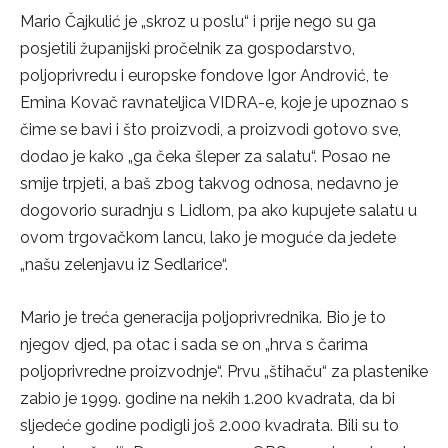
Mario Čajkulić je „skroz u poslu“ i prije nego su ga
posjetili županijski pročelnik za gospodarstvo,
poljoprivredu i europske fondove Igor Andrović, te
Emina Kovač ravnateljica VIDRA-e, koje je upoznao s
čime se bavi i što proizvodi, a proizvodi gotovo sve,
dodao je kako „ga čeka šleper za salatu“. Posao ne
smije trpjeti, a baš zbog takvog odnosa, nedavno je
dogovorio suradnju s Lidlom, pa ako kupujete salatu u
ovom trgovačkom lancu, lako je moguće da jedete
„našu zelenjavu iz Sedlarice“.
Mario je treća generacija poljoprivrednika. Bio je to
njegov djed, pa otac i sada se on „hrva s čarima
poljoprivredne proizvodnje“. Prvu „štihaču“ za plastenike
zabio je 1999. godine na nekih 1.200 kvadrata, da bi
sljedeće godine podigli još 2.000 kvadrata. Bili su to