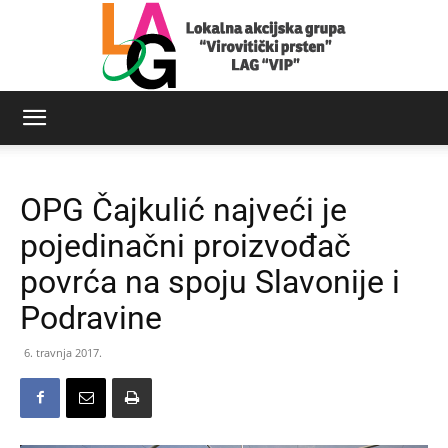
LAG
OPG Čajkulić najveći je
Virovitički
pojedinačni proizvođač
povrća na spoju Slavonije i
Podravine
prsten
6. travnja 2017.