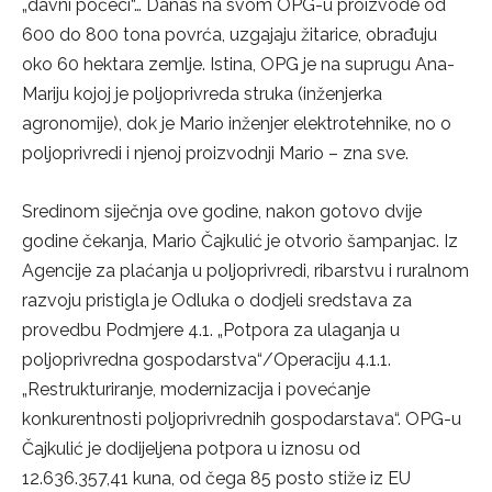
„davni počeci“… Danas na svom OPG-u proizvode od
600 do 800 tona povrća, uzgajaju žitarice, obrađuju
oko 60 hektara zemlje. Istina, OPG je na suprugu Ana-
Mariju kojoj je poljoprivreda struka (inženjerka
agronomije), dok je Mario inženjer elektrotehnike, no o
poljoprivredi i njenoj proizvodnji Mario – zna sve.
Sredinom siječnja ove godine, nakon gotovo dvije
godine čekanja, Mario Čajkulić je otvorio šampanjac. Iz
Agencije za plaćanja u poljoprivredi, ribarstvu i ruralnom
razvoju pristigla je Odluka o dodjeli sredstava za
provedbu Podmjere 4.1. „Potpora za ulaganja u
poljoprivredna gospodarstva“/Operaciju 4.1.1.
„Restrukturiranje, modernizacija i povećanje
konkurentnosti poljoprivrednih gospodarstava“. OPG-u
Čajkulić je dodijeljena potpora u iznosu od
12.636.357,41 kuna, od čega 85 posto stiže iz EU