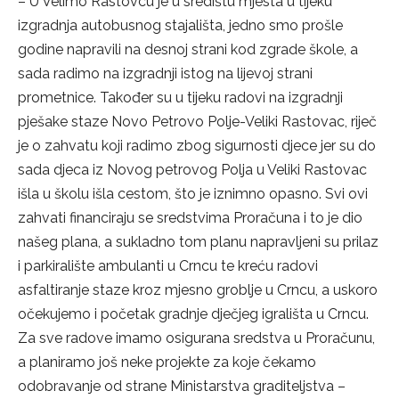
– U Velimo Rastovcu je u središtu mjesta u tijeku
izgradnja autobusnog stajališta, jedno smo prošle
godine napravili na desnoj strani kod zgrade škole, a
sada radimo na izgradnji istog na lijevoj strani
prometnice. Također su u tijeku radovi na izgradnji
pješake staze Novo Petrovo Polje-Veliki Rastovac, riječ
je o zahvatu koji radimo zbog sigurnosti djece jer su do
sada djeca iz Novog petrovog Polja u Veliki Rastovac
išla u školu išla cestom, što je iznimno opasno. Svi ovi
zahvati financiraju se sredstvima Proračuna i to je dio
našeg plana, a sukladno tom planu napravljeni su prilaz
i parkiralište ambulanti u Crncu te kreću radovi
asfaltiranje staze kroz mjesno groblje u Crncu, a uskoro
očekujemo i početak gradnje dječjeg igrališta u Crncu.
Za sve radove imamo osigurana sredstva u Proračunu,
a planiramo još neke projekte za koje čekamo
odobravanje od strane Ministarstva graditeljstva –