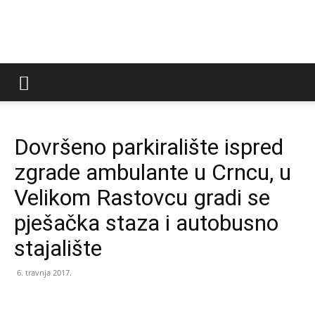
LAG
Virovitički
Dovršeno parkiralište ispred
zgrade ambulante u Crncu, u
prsten
Velikom Rastovcu gradi se
pješačka staza i autobusno
stajalište
6. travnja 2017.