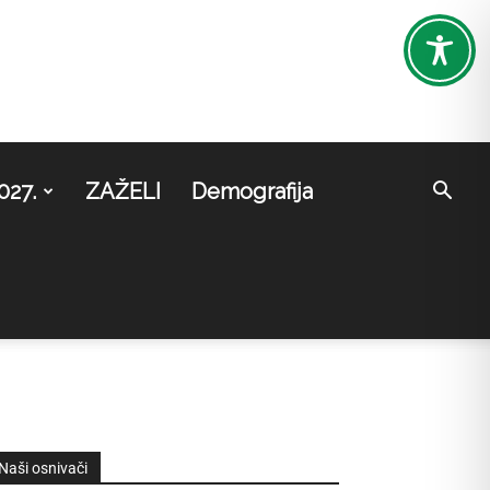
027.
ZAŽELI
Demografija
Naši osnivači