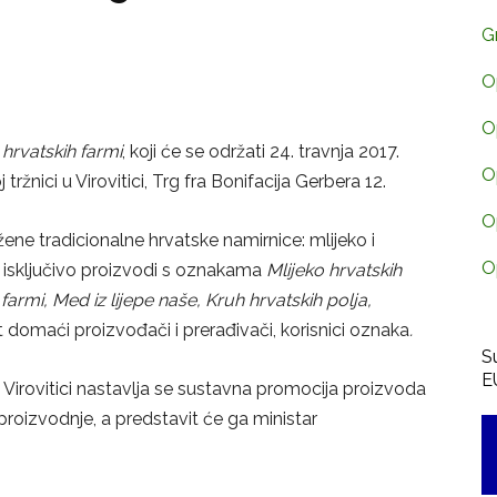
G
O
O
hrvatskih farmi
, koji će se održati 24. travnja 2017.
O
žnici u Virovitici, Trg fra Bonifacija Gerbera 12.
O
žene tradicionalne hrvatske namirnice: mlijeko i
O
ja, isključivo proizvodi s oznakama
Mlijeko hrvatskih
farmi, Med iz lijepe naše, Kruh hrvatskih polja,
 domaći proizvođači i prerađivači, korisnici oznaka
.
S
E
 Virovitici nastavlja se sustavna promocija proizvoda
proizvodnje, a predstavit će ga ministar