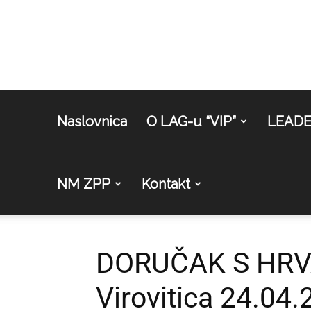
Naslovnica
O LAG-u “VIP”
LEAD
NM ZPP
Kontakt
DORUČAK S HRV
Virovitica 24.04