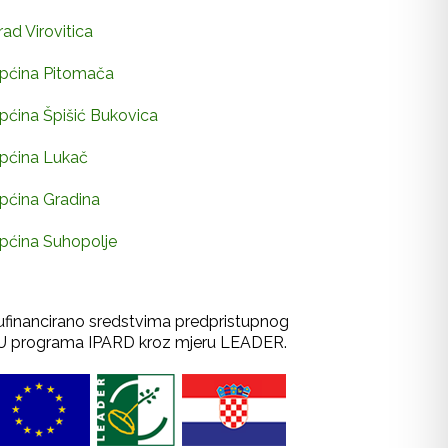
rad Virovitica
pćina Pitomača
pćina Špišić Bukovica
pćina Lukač
pćina Gradina
pćina Suhopolje
ufinancirano sredstvima predpristupnog
U programa IPARD kroz mjeru LEADER.