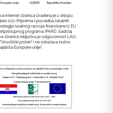
va internet stranica izrađena je u sklopu
jere 202-Priprema i provedba lokalnih
rategija ruralnog razvoja financirane iz EU
retpristupnog programa IPARD. Sadržaj
ve stranice isključiva je odgovornost LAG-
"Virovitički prsten" i ne odražava nužno
ajališta Europske unije".