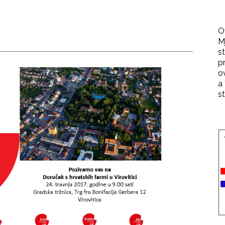
O
M
st
p
o
a 
st