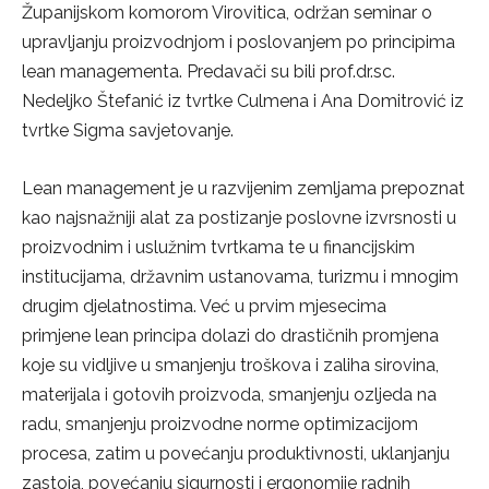
Županijskom komorom Virovitica, održan seminar o
upravljanju proizvodnjom i poslovanjem po principima
lean managementa. Predavači su bili prof.dr.sc.
Nedeljko Štefanić iz tvrtke Culmena i Ana Domitrović iz
tvrtke Sigma savjetovanje.
Lean management je u razvijenim zemljama prepoznat
kao najsnažniji alat za postizanje poslovne izvrsnosti u
proizvodnim i uslužnim tvrtkama te u financijskim
institucijama, državnim ustanovama, turizmu i mnogim
drugim djelatnostima. Već u prvim mjesecima
primjene lean principa dolazi do drastičnih promjena
koje su vidljive u smanjenju troškova i zaliha sirovina,
materijala i gotovih proizvoda, smanjenju ozljeda na
radu, smanjenju proizvodne norme optimizacijom
procesa, zatim u povećanju produktivnosti, uklanjanju
zastoja, povećanju sigurnosti i ergonomije radnih