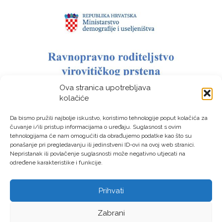
Ova stranica upotrebljava
kolačiće
Da bismo pružili najbolje iskustvo, koristimo tehnologije poput kolačića za
čuvanje i/ili pristup informacijama o uređaju. Suglasnost s ovim
tehnologijama će nam omogućiti da obrađujemo podatke kao što su
ponašanje pri pregledavanju ili jedinstveni ID-ovi na ovoj web stranici.
Nepristanak ili povlačenje suglasnosti može negativno utjecati na
određene karakteristike i funkcije.
Prihvati
LAG “Virovitički prsten” © Sva prava pridržana – Izrada:
Zabrani
LM DIGITAL