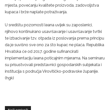
mjesta, povećanju kvalitete proizvoda, zadovoljstva
kupaca i brže naplate potraživanja.
U središtu pozornosti leana uvijek su zaposlenici,
njihovo kontinuirano usavršavanje i usavršavanje tvrtki
te izbacivanje tzv. otpada iz poslovanja prema principu
da je suvišno sve ono za što kupac ne plaća. Republika
Hrvatska će od 2017. godine sufinancirati
implementaciju leana poticajnim mjerama. Na seminaru
su prisustvovali predstavnici gospodarskih subjekata i
institucija s područja Virovitičko-podravske županije.
(hgk)
Naši osnivači