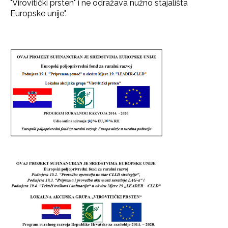
"Virovitički prsten" i ne odražava nužno stajališta
Europske unije".