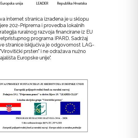
va internet stranica izrađena je u sklopu
jere 202-Priprema i provedba lokalnih
rategija ruralnog razvoja financirane iz EU
retpristupnog programa IPARD. Sadržaj
ve stranice isključiva je odgovornost LAG-
"Virovitički prsten" i ne odražava nužno
ajališta Europske unije".