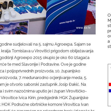
O
M
st
p
o
a 
u godine sudjelovali na 5. sajmu Agroexpa. Sajam se
st
kralja Tomislava u Virovitici prigodom obilježavanja
godišnji Agroexpo 2015 okupio je oko 60 izlagača
ovrće te med Slavonije i Podravine. Ove je godine
ća i poljoprivrednih proizvoda, 10. županijsko
 proizvoda, 7. međunarodno ocjenjivanje meda, 5.
Sajam je otvorio saborski zastupnik Josip Đakić. Na
 i svim nazočnima uputio je i župan Virovitičko-
Virovitice Ivica Kirin, predsjednik HGK Županijske
ik HOK Područne obrtničke komore Virovitica Ivan