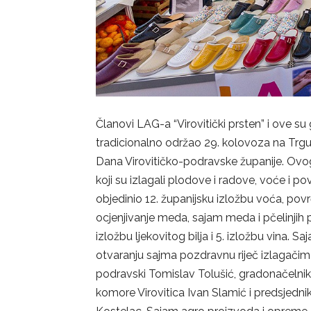
Članovi LAG-a “Virovitički prsten” i ove s
tradicionalno održao 29. kolovoza na Trgu 
Dana Virovitičko-podravske županije. Ovo
koji su izlagali plodove i radove, voće i p
objedinio 12. županijsku izložbu voća, povr
ocjenjivanje meda, sajam meda i pčelinjih
izložbu ljekovitog bilja i 5. izložbu vina. 
otvaranju sajma pozdravnu riječ izlagačima
podravski Tomislav Tolušić, gradonačelnik 
komore Virovitica Ivan Slamić i predsjedn