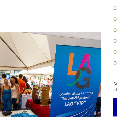
G
O
O
O
O
O
S
E