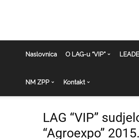
Naslovnica
O LAG-u “VIP”
LEAD
NM ZPP
Kontakt
LAG “VIP” sudje
“Agroexpo” 2015