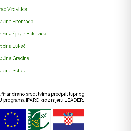
rad Virovitica
pćina Pitomača
pćina Špišić Bukovica
pćina Lukač
pćina Gradina
pćina Suhopolje
ufinancirano sredstvima predpristupnog
U programa IPARD kroz mjeru LEADER.