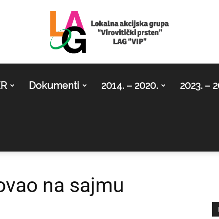
ER
Dokumenti
2014. – 2020.
2023. – 2
LAG
Virovitički
lovao na sajmu
.
prsten