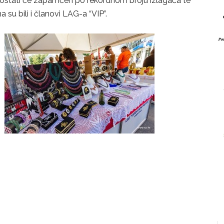
 ostati će zapamćen po rekordnom broju izlagača te
u bili i članovi LAG-a “VIP”.