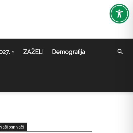
027.
ZAŽELI
Demografija
Naši osnivači