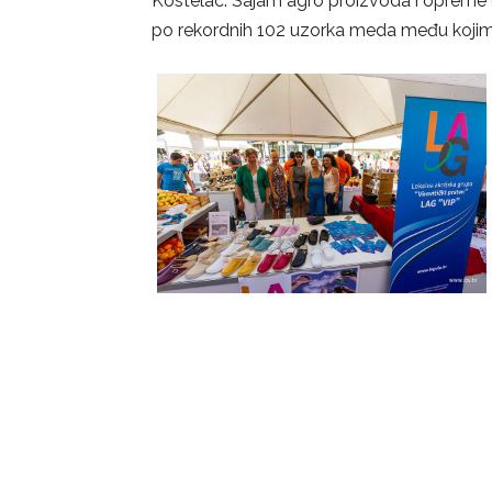
Kostelac. Sajam agro proizvoda i opreme
po rekordnih 102 uzorka meda među kojima s