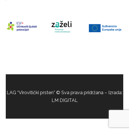
LAG “Virovitički prsten” © Sva prava pridržana – Izrada:
LM DIGITAL