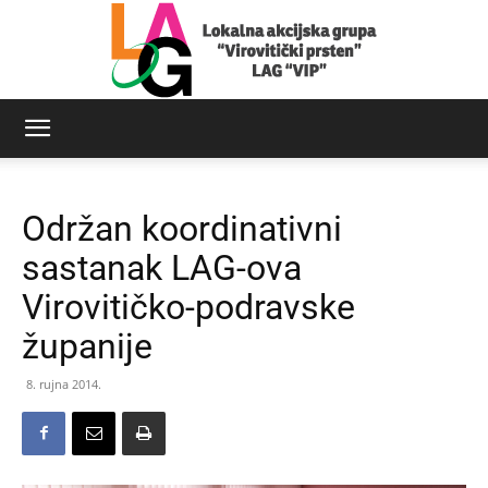
LAG
Održan koordinativni
Virovitički
sastanak LAG-ova
Virovitičko-podravske
županije
prsten
8. rujna 2014.