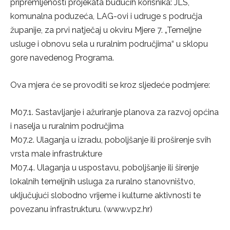
pripremljenosti projekata budućih korisnika: JLS,
komunalna poduzeća, LAG-ovi i udruge s područja
županije, za prvi natječaj u okviru Mjere 7. „Temeljne
usluge i obnovu sela u ruralnim područjima“ u sklopu
gore navedenog Programa.
Ova mjera će se provoditi se kroz sljedeće podmjere:
M07.1. Sastavljanje i ažuriranje planova za razvoj općina
i naselja u ruralnim područjima
M07.2. Ulaganja u izradu, poboljšanje ili proširenje svih
vrsta male infrastrukture
M07.4. Ulaganja u uspostavu, poboljšanje ili širenje
lokalnih temeljnih usluga za ruralno stanovništvo,
uključujući slobodno vrijeme i kulturne aktivnosti te
povezanu infrastrukturu. (www.vpz.hr)