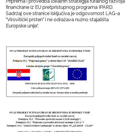
Priprema i provedba lokalnih strategija ruralnog razvoja
financirane iz EU pretpristupnog programa IPARD.
Sadržaj ove stranice isključiva je odgovornost LAG-a
"Virovitički prsten" i ne odražava nužno stajališta
Europske unije".