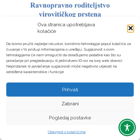
Ova stranica upotrebljava
kolačiće
Da bismo pružili najbolje iskustvo, koristimo tehnologije poput kolačića za
čuvanje i/ili pristup informacijama o uređaju. Suglasnost s ovim
tehnologijama će nam omogućiti da obrađujemo podatke kao što su
ponašanje pri pregledavanju ili jedinstveni ID-ovi na ovoj web stranici.
Nepristanak ili povlačenje suglasnosti može negativno utjecati na
određene karakteristike i funkcije.
Prihvati
LAG “Virovitički prsten” © Sva prava pridržana – Izrada:
Zabrani
LM DIGITAL
Pogledaj postavke
Obavijest o kolačićima