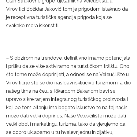
Član Strukovne grupe, djelatnik na Veleučilištu u
Virovitici Božidar Jaković tom je prigodom istaknuo da
je receptivna turistička agencija prigoda koja se
svakako mora iskoristiti.
– S obzirom na trendove, definitivno imamo potencijala
i priliku da se više aktiviramo na turističkom tržištu. Ono
što tome može doprinijeti, a odnosi se na Veleučilište u
Virovitici je što se dio nas bavi isključivo turizmom, a dio
našeg tima na čelu s Rikardom Bakanom bavi se
upravo s kreiranjem integralnog turističkog proizvoda i
koji po tom pitanju ima bogato iskustvo te na taj način
može dati veliki doprinos. Naše Veleučilište može dati
veliki obol i marketingu turizma, tako da vjerujemo da
se dobro uklapamo u tu hvalevrijednu inicijativu,