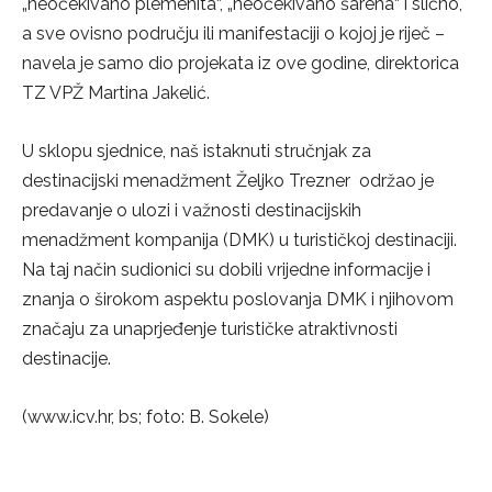
„neočekivano plemenita“, „neočekivano šarena“ i slično,
a sve ovisno području ili manifestaciji o kojoj je riječ –
navela je samo dio projekata iz ove godine, direktorica
TZ VPŽ Martina Jakelić.
U sklopu sjednice, naš istaknuti stručnjak za
destinacijski menadžment Željko Trezner održao je
predavanje o ulozi i važnosti destinacijskih
menadžment kompanija (DMK) u turističkoj destinaciji.
Na taj način sudionici su dobili vrijedne informacije i
znanja o širokom aspektu poslovanja DMK i njihovom
značaju za unaprjeđenje turističke atraktivnosti
destinacije.
(www.icv.hr, bs; foto: B. Sokele)