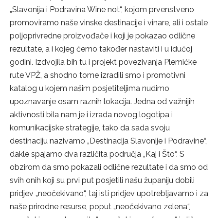
„Slavonija i Podravina Wine not“, kojom prvenstveno
promoviramo naše vinske destinacije i vinare, ali i ostale
poljoprivredne proizvođače i koji je pokazao odlične
rezultate, a i kojeg ćemo također nastaviti i u idućoj
godini. Izdvojila bih tu i projekt povezivanja Plemićke
rute VPŽ, a shodno tome izradili smo i promotivni
katalog u kojem našim posjetiteljima nudimo
upoznavanje osam raznih lokacija. Jedna od važnijih
aktivnosti bila nam je i izrada novog logotipa i
komunikacijske strategije, tako da sada svoju
destinaciju nazivamo „Destinacija Slavonije i Podravine“,
dakle spajamo dva različita područja „Kaj i Što“. S
obzirom da smo pokazali odlične rezultate i da smo od
svih onih koji su prvi put posjetili našu županiju dobili
pridjev „neočekivano“, taj isti pridjev upotrebljavamo i za
naše prirodne resurse, poput „neočekivano zelena“,