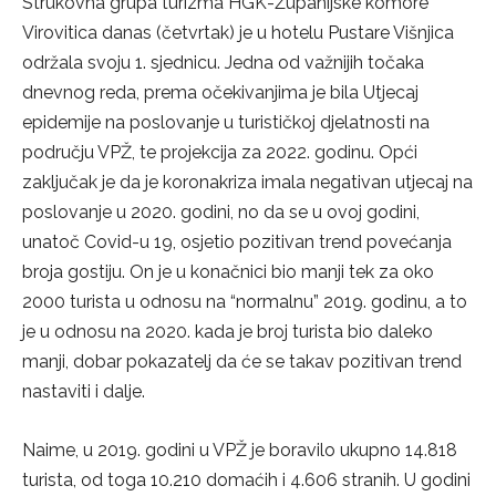
Strukovna grupa turizma HGK-Županijske komore
Virovitica danas (četvrtak) je u hotelu Pustare Višnjica
održala svoju 1. sjednicu. Jedna od važnijih točaka
dnevnog reda, prema očekivanjima je bila Utjecaj
epidemije na poslovanje u turističkoj djelatnosti na
području VPŽ, te projekcija za 2022. godinu. Opći
zaključak je da je koronakriza imala negativan utjecaj na
poslovanje u 2020. godini, no da se u ovoj godini,
unatoč Covid-u 19, osjetio pozitivan trend povećanja
broja gostiju. On je u konačnici bio manji tek za oko
2000 turista u odnosu na “normalnu” 2019. godinu, a to
je u odnosu na 2020. kada je broj turista bio daleko
manji, dobar pokazatelj da će se takav pozitivan trend
nastaviti i dalje.
Naime, u 2019. godini u VPŽ je boravilo ukupno 14.818
turista, od toga 10.210 domaćih i 4.606 stranih. U godini