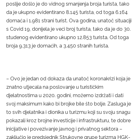
poslije došlo je do vidnog smanjenja broja turista, tako
da je ukupno evidentirano 8.145 turista, od toga 6.164
domaća i 1.981 strani turist. Ova godina, unatoč situaciji
s Covid 19, donijela je veći broj turista, tako da je do 30.
studenog evidentirano ukupno 12.853 turista. Od toga
broja 9.313 je domaćih, a 3.450 stranih turista.
– Ovo je jedan od dokaza da unatoč koronakrizi koja je
znatno utjecala na poslovanje u turističkim
djelatnostima u 2020. godini, možemo izdržati i dati
svoj maksimum kako bi brojke bile što bolje. Zasluga je
to svih djelatnika i dionika u turizmu koji su svoju snagu
pokazali kroz brojne investicije i infrastrukturu, te dobre
inicijative i povezivanje javnog i privatnog sektora –
zaključio je predsjednik Strukovne grupe turizma HGK-