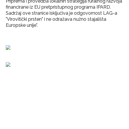
Priprema i provedba lokalnih strategija ruralnog razvoja
financirane iz EU pretpristupnog programa IPARD.
Sadržaj ove stranice isključiva je odgovornost LAG-a
"Virovitički prsten" i ne odražava nužno stajališta
Europske unije".