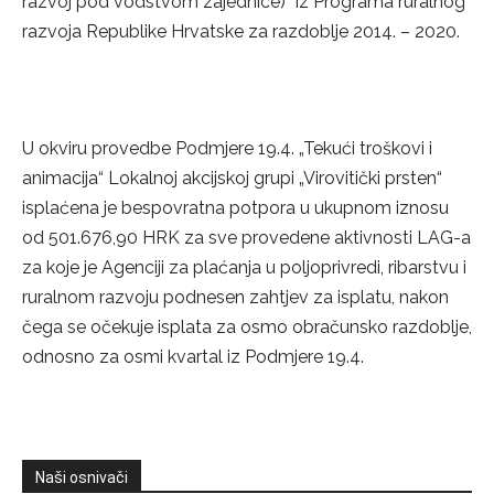
razvoj pod vodstvom zajednice)“ iz Programa ruralnog
razvoja Republike Hrvatske za razdoblje 2014. – 2020.
U okviru provedbe Podmjere 19.4. „Tekući troškovi i
animacija“ Lokalnoj akcijskoj grupi „Virovitički prsten“
isplaćena je bespovratna potpora u ukupnom iznosu
od 501.676,90 HRK za sve provedene aktivnosti LAG-a
za koje je Agenciji za plaćanja u poljoprivredi, ribarstvu i
ruralnom razvoju podnesen zahtjev za isplatu, nakon
čega se očekuje isplata za osmo obračunsko razdoblje,
odnosno za osmi kvartal iz Podmjere 19.4.
Naši osnivači