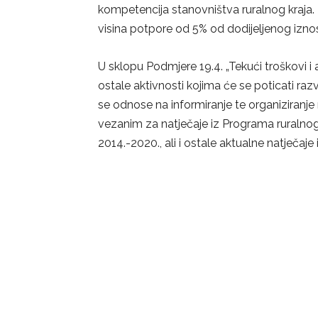
kompetencija stanovništva ruralnog kraja
visina potpore od 5% od dodijeljenog izn
U sklopu Podmjere 19.4. „Tekući troškovi i a
ostale aktivnosti kojima će se poticati r
se odnose na informiranje te organiziranje 
vezanim za natječaje iz Programa ruralno
2014.-2020., ali i ostale aktualne natječaje