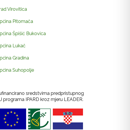
rad Virovitica
pćina Pitomača
pćina Špišić Bukovica
pćina Lukač
pćina Gradina
pćina Suhopolje
ufinancirano sredstvima predpristupnog
U programa IPARD kroz mjeru LEADER.