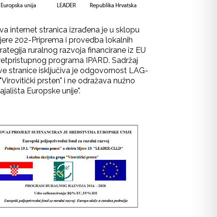
va internet stranica izrađena je u sklopu
jere 202-Priprema i provedba lokalnih
rategija ruralnog razvoja financirane iz EU
retpristupnog programa IPARD. Sadržaj
ve stranice isključiva je odgovornost LAG-
"Virovitički prsten" i ne odražava nužno
ajališta Europske unije".