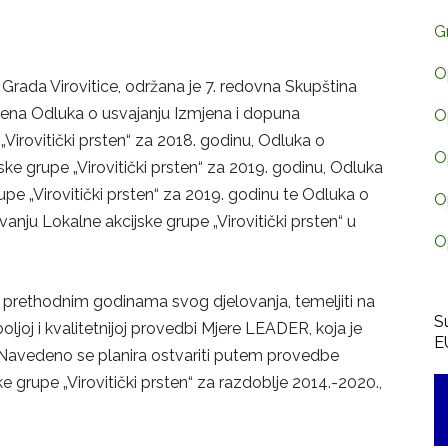
G
O
 Grada Virovitice, održana je 7. redovna Skupština
nesena Odluka o usvajanju Izmjena i dopuna
O
„Virovitički prsten“ za 2018. godinu, Odluka o
O
ske grupe „Virovitički prsten“ za 2019. godinu, Odluka
upe „Virovitički prsten“ za 2019. godinu te Odluka o
O
anju Lokalne akcijske grupe „Virovitički prsten“ u
O
 u prethodnim godinama svog djelovanja, temeljiti na
S
boljoj i kvalitetnijoj provedbi Mjere LEADER, koja je
E
 Navedeno se planira ostvariti putem provedbe
e grupe „Virovitički prsten“ za razdoblje 2014.-2020.,