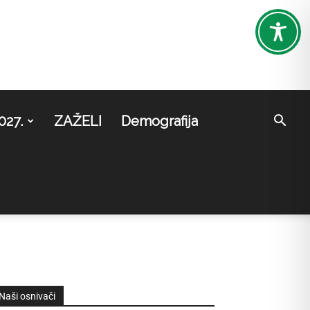
027.
ZAŽELI
Demografija
Naši osnivači