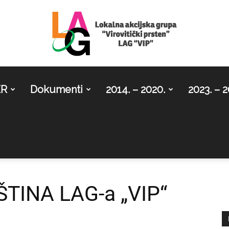
ER
Dokumenti
2014. – 2020.
2023. – 2
LAG
Virovitički
INA LAG-a „VIP“
prsten