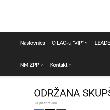
Naslovnica
O LAG-u “VIP”
LEAD
NM ZPP
Kontakt
ODRŽANA SKUPŠT
28. prosinca 2018.