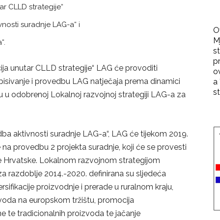
r CLLD strategije“
vnosti suradnje LAG-a“ i
O
M
“.
st
p
ja unutar CLLD strategije“ LAG će provoditi
o
spisivanje i provedbu LAG natječaja prema dinamici
a 
st
u u odobrenoj Lokalnoj razvojnoj strategiji LAG-a za
dba aktivnosti suradnje LAG-a“, LAG će tijekom 2019.
 na provedbu 2 projekta suradnje, koji će se provesti
e Hrvatske. Lokalnom razvojnom strategijom
 za razdoblje 2014.-2020. definirana su sljedeća
sifikacije proizvodnje i prerade u ruralnom kraju,
zvoda na europskom tržištu, promocija
ne te tradicionalnih proizvoda te jačanje