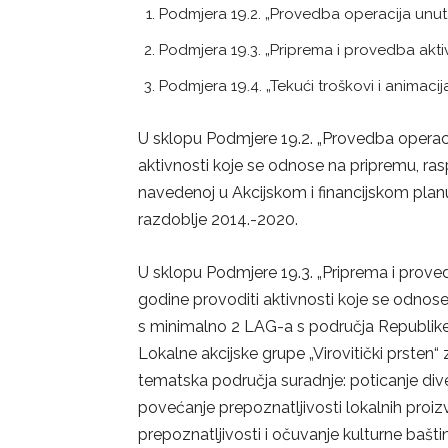
Podmjera 19.2. „Provedba operacija unuta
Podmjera 19.3. „Priprema i provedba akti
Podmjera 19.4. „Tekući troškovi i animacija
U sklopu Podmjere 19.2. „Provedba operaci
aktivnosti koje se odnose na pripremu, ra
navedenoj u Akcijskom i financijskom plan
razdoblje 2014.-2020.
U sklopu Podmjere 19.3. „Priprema i prove
godine provoditi aktivnosti koje se odnose
s minimalno 2 LAG-a s područja Republik
Lokalne akcijske grupe „Virovitički prsten“
tematska područja suradnje: poticanje diver
povećanje prepoznatljivosti lokalnih proi
prepoznatljivosti i očuvanje kulturne bašti