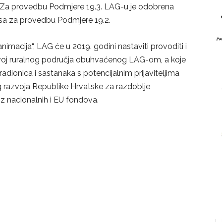
. Za provedbu Podmjere 19.3. LAG-u je odobrena
osa za provedbu Podmjere 19.2.
nimacija“, LAG će u 2019. godini nastaviti provoditi i
azvoj ruralnog područja obuhvaćenog LAG-om, a koje
radionica i sastanaka s potencijalnim prijaviteljima
g razvoja Republike Hrvatske za razdoblje
 iz nacionalnih i EU fondova.