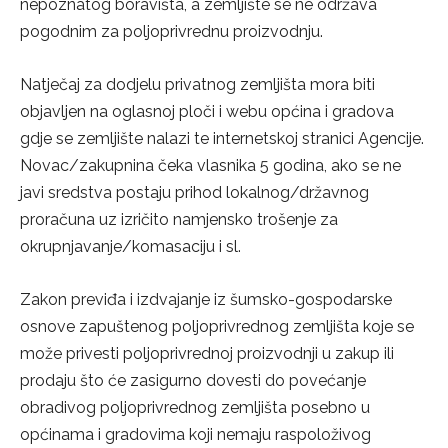
nepoznatog boravišta, a zemljište se ne održava
pogodnim za poljoprivrednu proizvodnju.
Natječaj za dodjelu privatnog zemljišta mora biti
objavljen na oglasnoj ploči i webu općina i gradova
gdje se zemljište nalazi te internetskoj stranici Agencije.
Novac/zakupnina čeka vlasnika 5 godina, ako se ne
javi sredstva postaju prihod lokalnog/državnog
proračuna uz izričito namjensko trošenje za
okrupnjavanje/komasaciju i sl.
Zakon previđa i izdvajanje iz šumsko-gospodarske
osnove zapuštenog poljoprivrednog zemljišta koje se
može privesti poljoprivrednoj proizvodnji u zakup ili
prodaju što će zasigurno dovesti do povećanje
obradivog poljoprivrednog zemljišta posebno u
općinama i gradovima koji nemaju raspoloživog