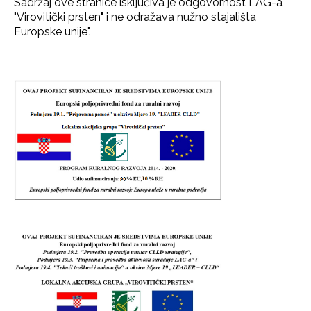
Sadržaj ove stranice isključiva je odgovornost LAG-a
"Virovitički prsten" i ne odražava nužno stajališta
Europske unije".