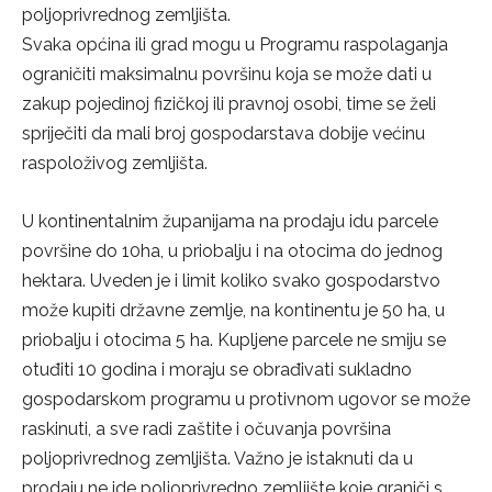
poljoprivrednog zemljišta.
Svaka općina ili grad mogu u Programu raspolaganja
ograničiti maksimalnu površinu koja se može dati u
zakup pojedinoj fizičkoj ili pravnoj osobi, time se želi
spriječiti da mali broj gospodarstava dobije većinu
raspoloživog zemljišta.
U kontinentalnim županijama na prodaju idu parcele
površine do 10ha, u priobalju i na otocima do jednog
hektara. Uveden je i limit koliko svako gospodarstvo
može kupiti državne zemlje, na kontinentu je 50 ha, u
priobalju i otocima 5 ha. Kupljene parcele ne smiju se
otuđiti 10 godina i moraju se obrađivati sukladno
gospodarskom programu u protivnom ugovor se može
raskinuti, a sve radi zaštite i očuvanja površina
poljoprivrednog zemljišta. Važno je istaknuti da u
prodaju ne ide poljoprivredno zemljište koje graniči s