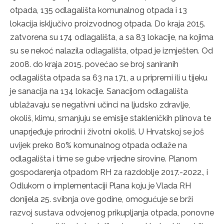
otpada, 135 odlagališta komunalnog otpada i 13
lokacija isključivo proizvodnog otpada. Do kraja 2015.
zatvorena su 174 odlagališta, a sa 83 lokacije, na kojima
su se nekoć nalazila odlagališta, otpad je izmješten. Od
2008. do kraja 2015. povećao se broj saniranih
odlagališta otpada sa 63 na 171, a u pripremi ili u tijeku
je sanacija na 134 lokacije. Sanacijom odlagališta
ublažavaju se negativni učinci na ljudsko zdravlje,
okoliš, klimu, smanjuju se emisije stakleničkih plinova te
unaprjeđuje prirodni i životni okoliš. U Hrvatskoj se još
uvijek preko 80% komunalnog otpada odlaže na
odlagališta i time se gube vrijedne sirovine. Planom
gospodarenja otpadom RH za razdoblje 2017.-2022., i
Odlukom o implementaciji Plana koju je Vlada RH
donijela 25. svibnja ove godine, omogućuje se brži
razvoj sustava odvojenog prikupljanja otpada, ponovne