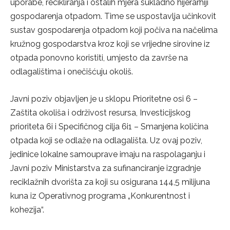
uporabe, recikliranja i ostalih mjera sukladno hijerarhiji
gospodarenja otpadom. Time se uspostavlja učinkovit
sustav gospodarenja otpadom koji počiva na načelima
kružnog gospodarstva kroz koji se vrijedne sirovine iz
otpada ponovno koristiti, umjesto da završe na
odlagalištima i onečišćuju okoliš.
Javni poziv objavljen je u sklopu Prioritetne osi 6 –
Zaštita okoliša i održivost resursa, Investicijskog
prioriteta 6i i Specifičnog cilja 6i1 – Smanjena količina
otpada koji se odlaže na odlagališta. Uz ovaj poziv,
jedinice lokalne samouprave imaju na raspolaganju i
Javni poziv Ministarstva za sufinanciranje izgradnje
reciklažnih dvorišta za koji su osigurana 144,5 milijuna
kuna iz Operativnog programa „Konkurentnost i
kohezija“.