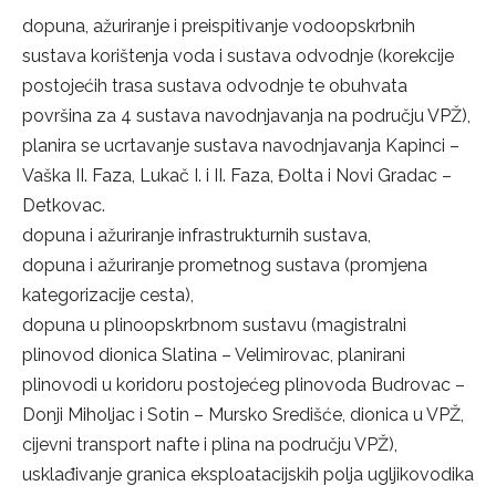
dopuna, ažuriranje i preispitivanje vodoopskrbnih
sustava korištenja voda i sustava odvodnje (korekcije
postojećih trasa sustava odvodnje te obuhvata
površina za 4 sustava navodnjavanja na području VPŽ),
planira se ucrtavanje sustava navodnjavanja Kapinci –
Vaška II. Faza, Lukač I. i II. Faza, Đolta i Novi Gradac –
Detkovac.
dopuna i ažuriranje infrastrukturnih sustava,
dopuna i ažuriranje prometnog sustava (promjena
kategorizacije cesta),
dopuna u plinoopskrbnom sustavu (magistralni
plinovod dionica Slatina – Velimirovac, planirani
plinovodi u koridoru postojećeg plinovoda Budrovac –
Donji Miholjac i Sotin – Mursko Središće, dionica u VPŽ,
cijevni transport nafte i plina na području VPŽ),
usklađivanje granica eksploatacijskih polja ugljikovodika