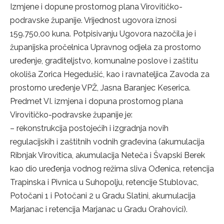
Izmjene i dopune prostornog plana Virovitičko-
podravske županije. Vrijednost ugovora iznosi
159.750,00 kuna. Potpisivanju Ugovora nazočila je i
županijska pročelnica Upravnog odjela za prostorno
uređenje, graditeljstvo, komunalne poslove i zaštitu
okoliša Zorica Hegedušić, kao i ravnateljica Zavoda za
prostorno uređenje VPŽ, Jasna Baranjec Keserica.
Predmet VI. izmjena i dopuna prostornog plana
Virovitičko-podravske županije je:
– rekonstrukcija postojećih i izgradnja novih
regulacijskih i zaštitnih vodnih građevina (akumulacija
Ribnjak Virovitica, akumulacija Neteča i Švapski Berek
kao dio uređenja vodnog režima sliva Ođenica, retencija
Trapinska i Pivnica u Suhopolju, retencije Stublovac,
Potočani 1 i Potočani 2 u Gradu Slatini, akumulacija
Marjanac i retencija Marjanac u Gradu Orahovici).