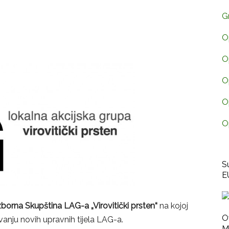
G
O
O
O
O
O
S
E
izborna Skupština LAG-a „Virovitički prsten“
na kojoj
O
nju novih upravnih tijela LAG-a.
M