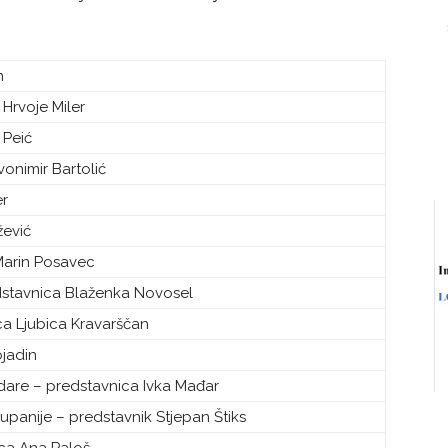
n
Hrvoje Miler
 Peić
onimir Bartolić
er
žević
arin Posavec
dstavnica Blaženka Novosel
 Ljubica Kravarščan
ojadin
adare – predstavnica Ivka Mađar
upanije – predstavnik Stjepan Štiks