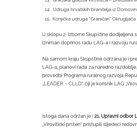
13. Gradska glazba Virovitica – predstavn
14. Udruga hrvatskih branitelja iz Domovi
15. Konjička udruga “Graničari” Okrugljača
U sklopu 2. izborne Skupštine dodijeljena s
izniman doprinos radu LAG-a i razvoju rur
Na samom kraju Skupštine održana je i prez
LAG-a, planovi rada za naredno razdoblje, 
provedbi Programa ruralnog razvoja Repub
„LEADER – CLLD“, čiji je korisnik LAG „Virovi
Istoga dana održan je i
21. Upravni odbor L
„Virovitički prsten“ pristupili slijedeći redov