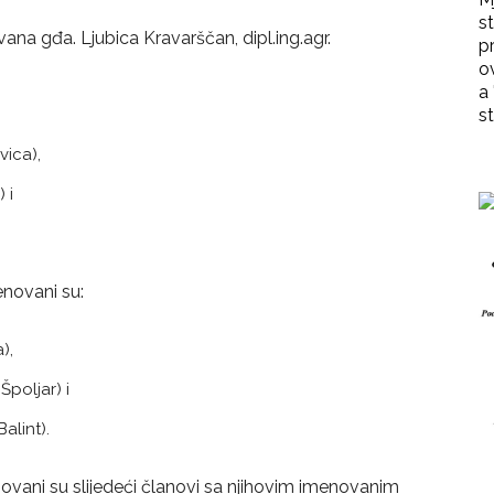
st
a gđa. Ljubica Kravarščan, dipl.ing.agr.
p
o
a 
st
vica),
 i
novani su:
),
poljar) i
alint).
ani su slijedeći članovi sa njihovim imenovanim