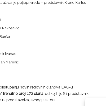
raživanje poljoprivrede – predstavnik Kruno Kartus
i
r Rakošević
 Barčan
mir Ivanac
gan Marenić
ristupanju novih redovnih članova LAG-u,
n“
trenutno broji 172 člana
, od kojih je 81 predstavnik
 12 predstavnika javnog sektora.