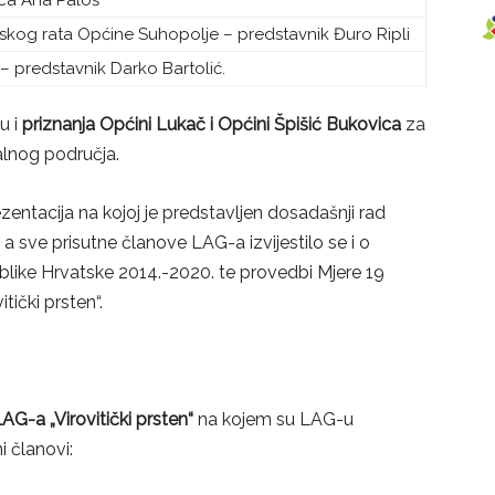
ica Ana Paloš
nskog rata Općine Suhopolje – predstavnik Đuro Ripli
 – predstavnik Darko Bartolić.
u i
priznanja Općini Lukač i Općini Špišić Bukovica
za
alnog područja.
entacija na kojoj je predstavljen dosadašnji rad
a sve prisutne članove LAG-a izvijestilo se i o
like Hrvatske 2014.-2020. te provedbi Mjere 19
tički prsten“.
AG-a „Virovitički prsten“
na kojem su LAG-u
ni članovi: