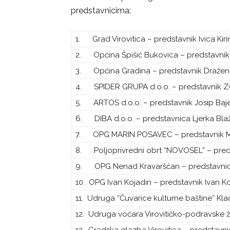
predstavnicima:
1. Grad Virovitica – predstavnik Ivica Kiri
2. Općina Špišić Bukovica – predstavnik 
3. Općina Gradina – predstavnik Dražen
4. SPIDER GRUPA d.o.o. – predstavnik Zv
5. ARTOS d.o.o. – predstavnik Josip Baj
6. DIBA d.o.o. – predstavnica Ljerka Bla
7. OPG MARIN POSAVEC – predstavnik M
8. Poljoprivredni obrt “NOVOSEL” – pre
9. OPG Nenad Kravaršćan – predstavnica
10. OPG Ivan Kojadin – predstavnik Ivan K
11. Udruga “Čuvarice kulturne baštine” Kl
12. Udruga voćara Virovitičko-podravske ž