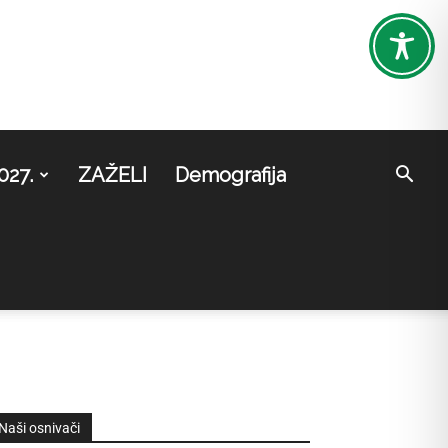
027.
ZAŽELI
Demografija
Naši osnivači