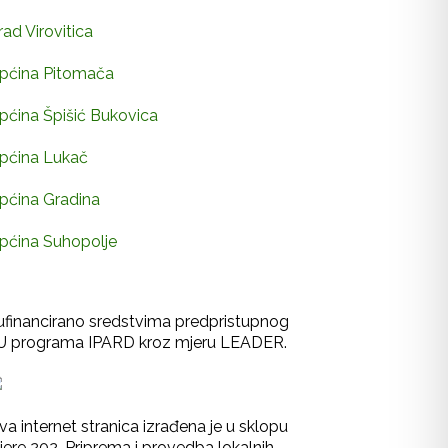
rad Virovitica
pćina Pitomača
pćina Špišić Bukovica
pćina Lukač
pćina Gradina
pćina Suhopolje
ufinancirano sredstvima predpristupnog
U programa IPARD kroz mjeru LEADER.
va internet stranica izrađena je u sklopu
jere 202-Priprema i provedba lokalnih