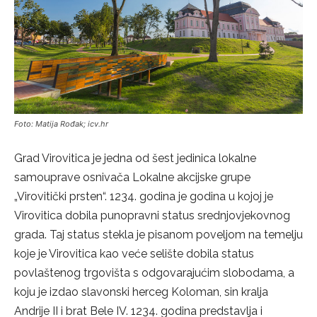
Foto: Matija Rođak; icv.hr
Grad Virovitica je jedna od šest jedinica lokalne
samouprave osnivača Lokalne akcijske grupe
„Virovitički prsten“. 1234. godina je godina u kojoj je
Virovitica dobila punopravni status srednjovjekovnog
grada. Taj status stekla je pisanom poveljom na temelju
koje je Virovitica kao veće selište dobila status
povlaštenog trgovišta s odgovarajućim slobodama, a
koju je izdao slavonski herceg Koloman, sin kralja
Andrije II i brat Bele IV. 1234. godina predstavlja i