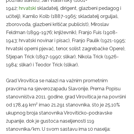
poznati slavist), Jan Vlašimsky (1861-
1942;
hrvatski
skladatelj, dirigent, glazbeni pedagog i
učitelj), Kamilo Kolb (1887-1965; skladatelj orguljaš,
zborovođa, glazbeni kritičar, publicist), Miroslav
Feldman (1899-1976; književnik), Franjo Fuis (1908-
1943; hrvatski novinar i pisac), Franjo Paulik (1921-1995;
hrvatski operni pjevač, tenor, solist zagrebačke Opere),
Stjepan Trick (1897-1990; slikar), Nikola Trick (1926-
1984; slikar) i Teodor Trick (slikar).
Grad Virovitica se nalazi na važnim prometnim
pravcima na sjeverozapadu Slavonije. Prema Popisu
stanovništva 2011. godine, grad Virovitica je na površini
od 178,49 km² imao 21.291 stanovnika, što je 25,10%
ukupnog broja stanovnika Virovitičko-podravske
županije, dok je gustoća naseljenosti 119
stanovnika/km. U svom sastavu ima 10 naselja: