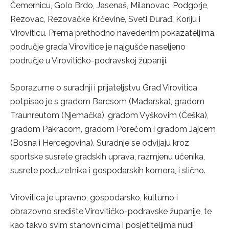
Čemernicu, Golo Brdo, Jasenaš, Milanovac, Podgorje,
Rezovac, Rezovačke Krčevine, Sveti Đurađ, Koriju i
Viroviticu. Prema prethodno navedenim pokazateljima,
područje grada Virovitice je najgušće naseljeno
područje u Virovitičko-podravskoj županiji.
Sporazume o suradnji i prijateljstvu Grad Virovitica
potpisao je s gradom Barcsom (Mađarska), gradom
Traunreutom (Njemačka), gradom Vyškovim (Češka),
gradom Pakracom, gradom Porečom i gradom Jajcem
(Bosna i Hercegovina). Suradnje se odvijaju kroz
sportske susrete gradskih uprava, razmjenu učenika,
susrete poduzetnika i gospodarskih komora, i slično.
Virovitica je upravno, gospodarsko, kulturno i
obrazovno središte Virovitičko-podravske županije, te
kao takvo svim stanovnicima i posjetiteljima nudi