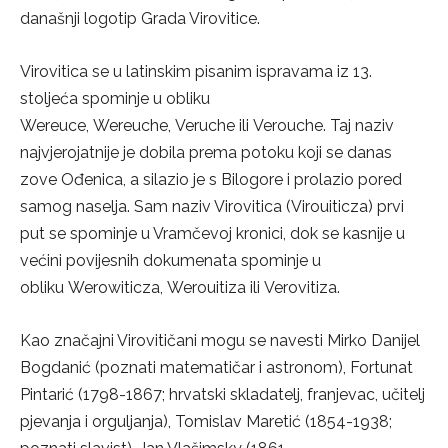
današnji logotip Grada Virovitice.
Virovitica se u latinskim pisanim ispravama iz 13.
stoljeća spominje u obliku
Wereuce, Wereuche, Veruche ili Verouche. Taj naziv
najvjerojatnije je dobila prema potoku koji se danas
zove Ođenica, a silazio je s Bilogore i prolazio pored
samog naselja. Sam naziv Virovitica (Virouiticza) prvi
put se spominje u Vramčevoj kronici, dok se kasnije u
većini povijesnih dokumenata spominje u
obliku Werowiticza, Werouitiza ili Verovitiza.
Kao značajni Virovitičani mogu se navesti Mirko Danijel
Bogdanić (poznati matematičar i astronom), Fortunat
Pintarić (1798-1867; hrvatski skladatelj, franjevac, učitelj
pjevanja i orguljanja), Tomislav Maretić (1854-1938;